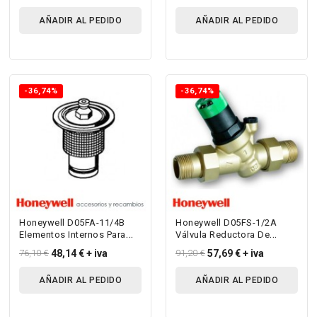
AÑADIR AL PEDIDO
AÑADIR AL PEDIDO
-36,74%
-36,74%
Honeywell D05FA-11/4B
Honeywell D05FS-1/2A
Elementos Internos Para
Válvula Reductora De
D05 - Para D05Fs R 1 ¼”
Presión Con Escala
76,10 €
48,14 €
+ iva
91,20 €
57,69 €
+ iva
-2”...
Manométrica Para...
AÑADIR AL PEDIDO
AÑADIR AL PEDIDO