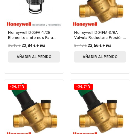
Honeywell D05FA-1/2B
Honeywell D04FM-3/8A
Elementos Internos Para
Válvula Reductora Presión
D05 - Para D05Fs R ½” -1”
Para Agua Hasta 70ºc
36,10 €
22,84 €
+ iva
37,40 €
23,66 €
+ iva
Sin...
AÑADIR AL PEDIDO
AÑADIR AL PEDIDO
-36,74%
-36,74%