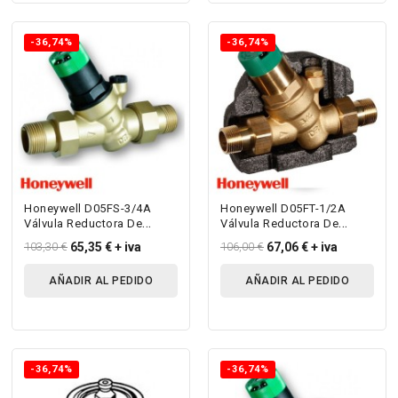
-36,74%
-36,74%
Honeywell D05FS-3/4A
Honeywell D05FT-1/2A
Válvula Reductora De
Válvula Reductora De
Presión Con Escala
Presión Con Escala
103,30 €
65,35 €
+ iva
106,00 €
67,06 €
+ iva
Manométrica Para...
Manométrica Para...
AÑADIR AL PEDIDO
AÑADIR AL PEDIDO
-36,74%
-36,74%