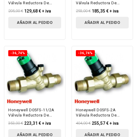
Válvula Reductora De
Válvula Reductora De
Presión Con Escala
Presión Con Escala
205,00 €
129,68 €
+ iva
293,00 €
185,35 €
+ iva
Manométrica...
Manométrica...
AÑADIR AL PEDIDO
AÑADIR AL PEDIDO
-36,74%
-36,74%
Honeywell D05FS-11/2A
Honeywell D05FS-2A
Válvula Reductora De
Válvula Reductora De
Presión Con Escala
Presión Con Escala
353,00 €
223,31 €
+ iva
404,00 €
255,57 €
+ iva
Manométrica...
Manométrica Para...
AÑADIR AL PEDIDO
AÑADIR AL PEDIDO