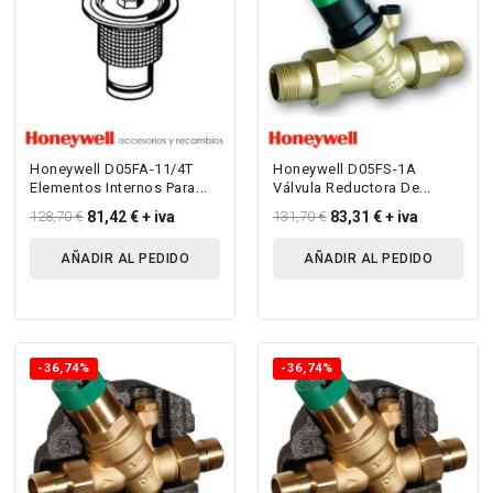
Honeywell D05FA-11/4T
Honeywell D05FS-1A
Elementos Internos Para
Válvula Reductora De
D05 - Para D05Fs R 1 ¼”
Presión Con Escala
128,70 €
81,42 €
+ iva
131,70 €
83,31 €
+ iva
-2”...
Manométrica Para...
AÑADIR AL PEDIDO
AÑADIR AL PEDIDO
-36,74%
-36,74%