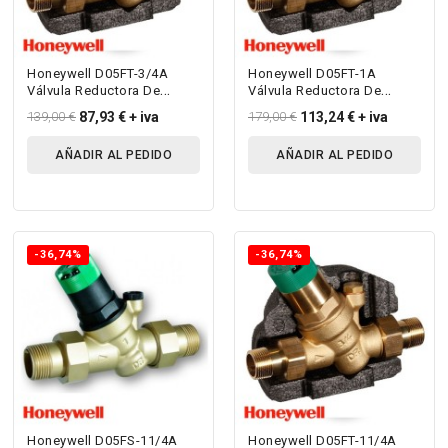
Honeywell D05FT-3/4A
Honeywell D05FT-1A
Válvula Reductora De
Válvula Reductora De
Presión Con Escala
Presión Con Escala
139,00 €
87,93 €
+ iva
179,00 €
113,24 €
+ iva
Manométrica Para...
Manométrica Para...
AÑADIR AL PEDIDO
AÑADIR AL PEDIDO
-36,74%
-36,74%
Honeywell D05FS-11/4A
Honeywell D05FT-11/4A