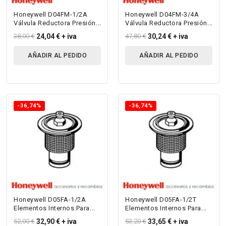
Honeywell D04FM-1/2A
Honeywell D04FM-3/4A
Válvula Reductora Presión
Válvula Reductora Presión
Para Agua Hasta 70ºc
Para Agua Hasta 70ºc
38,00 €
24,04 €
+ iva
47,80 €
30,24 €
+ iva
AÑADIR AL PEDIDO
AÑADIR AL PEDIDO
-36,74%
-36,74%
Honeywell D05FA-1/2A
Honeywell D05FA-1/2T
Elementos Internos Para
Elementos Internos Para
D05 - Para D05F R ½” Y ¾”
D05 - Para D05Fs R ½” -1”
52,00 €
32,90 €
+ iva
53,20 €
33,65 €
+ iva
Sin...