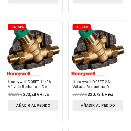
-36,74%
-36,74%
Honeywell D05FT-11/2A
Honeywell D05FT-2A
Válvula Reductora De
Válvula Reductora De
Presión Con Escala
Presión Con Escala
432,00 €
273,28 €
+ iva
507,00 €
320,73 €
+ iva
Manométrica...
Manométrica Para...
AÑADIR AL PEDIDO
AÑADIR AL PEDIDO